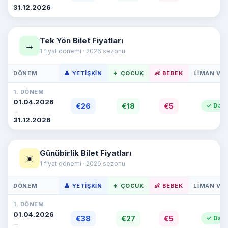
31.12.2026
Tek Yön Bilet Fiyatları
→
1 fiyat dönemi · 2026 sezonu
DÖNEM
👤 YETIŞKIN
👦 ÇOCUK
👶 BEBEK
LIMAN VER
1. DÖNEM
01.04.2026
€26
€18
€5
✓ Dahi
→
31.12.2026
Günübirlik Bilet Fiyatları
☀️
1 fiyat dönemi · 2026 sezonu
DÖNEM
👤 YETIŞKIN
👦 ÇOCUK
👶 BEBEK
LIMAN VER
1. DÖNEM
01.04.2026
€38
€27
€5
✓ Dahi
→