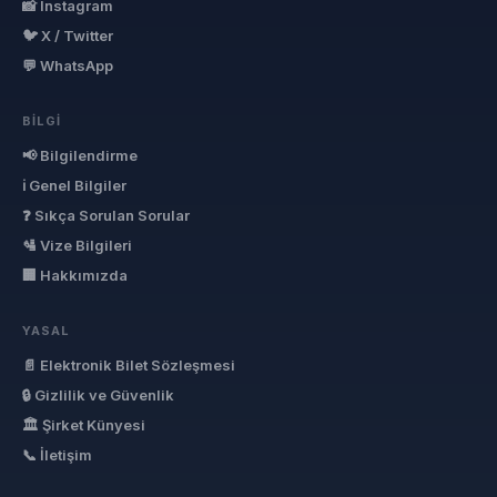
📸 Instagram
🐦 X / Twitter
💬 WhatsApp
BILGI
📢 Bilgilendirme
ℹ Genel Bilgiler
❓ Sıkça Sorulan Sorular
🛂 Vize Bilgileri
🏢 Hakkımızda
YASAL
📄 Elektronik Bilet Sözleşmesi
🔒 Gizlilik ve Güvenlik
🏛 Şirket Künyesi
📞 İletişim