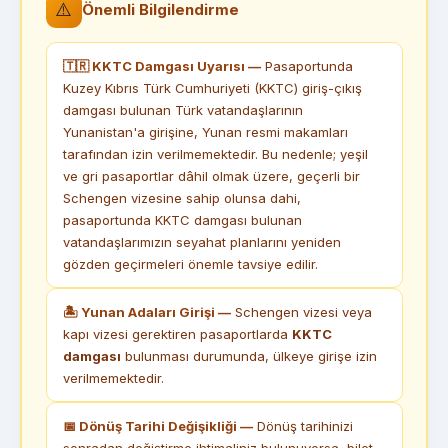
⚠️
Önemli Bilgilendirme
🇹🇷 KKTC Damgası Uyarısı —
Pasaportunda
Kuzey Kıbrıs Türk Cumhuriyeti (KKTC) giriş-çıkış
damgası bulunan Türk vatandaşlarının
Yunanistan'a girişine, Yunan resmi makamları
tarafından izin verilmemektedir. Bu nedenle; yeşil
ve gri pasaportlar dâhil olmak üzere, geçerli bir
Schengen vizesine sahip olunsa dahi,
pasaportunda KKTC damgası bulunan
vatandaşlarımızın seyahat planlarını yeniden
gözden geçirmeleri önemle tavsiye edilir.
🏝 Yunan Adaları Girişi —
Schengen vizesi veya
kapı vizesi gerektiren pasaportlarda
KKTC
damgası
bulunması durumunda, ülkeye girişe izin
verilmemektedir.
📅 Dönüş Tarihi Değişikliği —
Dönüş tarihinizi
sonradan değiştirme ihtimaliniz bulunuyorsa, bilet