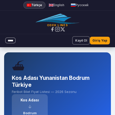
Feribot Bilet Fiyatları | Odek 
Türkçe
English
Русский
ODEK LINES
Kayıt Ol
Giriş Yap
⛴️
Kos Adası Yunanistan Bodrum
Türkiye
Feribot Bilet Fiyat Listesi — 2026 Sezonu
Kos Adası
↓
Bodrum