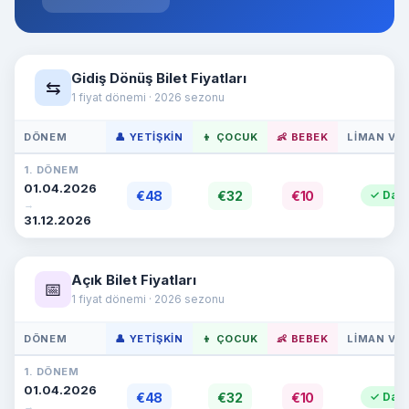
Gidiş Dönüş Bilet Fiyatları
⇆
1 fiyat dönemi · 2026 sezonu
DÖNEM
👤 YETIŞKIN
👦 ÇOCUK
👶 BEBEK
LIMAN VER
1. DÖNEM
01.04.2026
€48
€32
€10
✓ Dahi
→
31.12.2026
Açık Bilet Fiyatları
📅
1 fiyat dönemi · 2026 sezonu
DÖNEM
👤 YETIŞKIN
👦 ÇOCUK
👶 BEBEK
LIMAN VER
1. DÖNEM
01.04.2026
€48
€32
€10
✓ Dahi
→