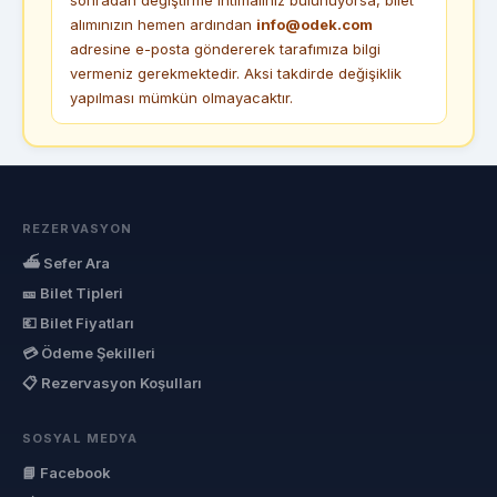
alımınızın hemen ardından
info@odek.com
adresine e-posta göndererek tarafımıza bilgi
vermeniz gerekmektedir. Aksi takdirde değişiklik
yapılması mümkün olmayacaktır.
REZERVASYON
⛴ Sefer Ara
🎫 Bilet Tipleri
💶 Bilet Fiyatları
💳 Ödeme Şekilleri
📋 Rezervasyon Koşulları
SOSYAL MEDYA
📘 Facebook