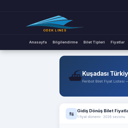
Feribot Bilet Fiyatları | Odek 
ODEK LINES
Anasayfa
Bilgilendirme
Bilet Tipleri
Fiyatlar
⛴️
Kuşadası Türki
Feribot Bilet Fiyat Listes
Gidiş Dönüş Bilet Fiyatla
⇆
1 fiyat dönemi · 2026 sezonu