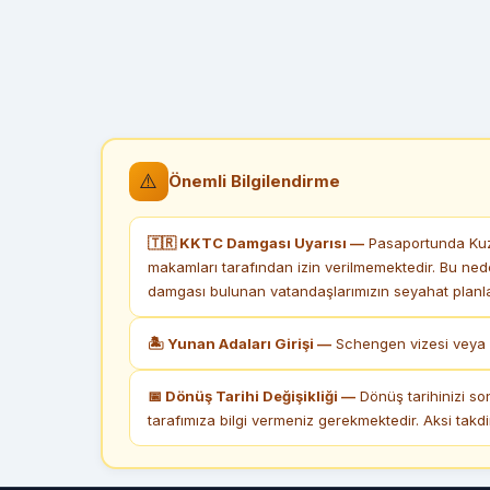
⚠️
Önemli Bilgilendirme
🇹🇷 KKTC Damgası Uyarısı —
Pasaportunda Kuze
makamları tarafından izin verilmemektedir. Bu ned
damgası bulunan vatandaşlarımızın seyahat planlar
🏝 Yunan Adaları Girişi —
Schengen vizesi veya k
📅 Dönüş Tarihi Değişikliği —
Dönüş tarihinizi so
tarafımıza bilgi vermeniz gerekmektedir. Aksi takd