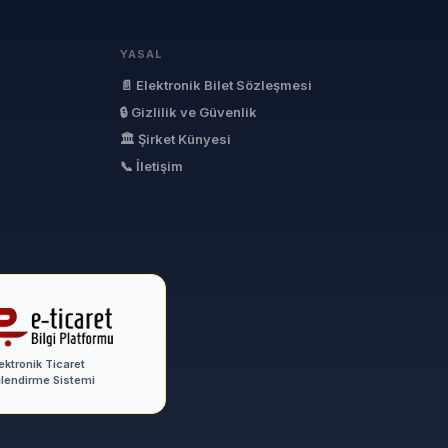
YASAL
📄 Elektronik Bilet Sözleşmesi
🔒 Gizlilik ve Güvenlik
🏛 Şirket Künyesi
📞 İletişim
ektronik Ticaret
ilendirme Sistemi