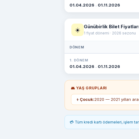
01.04.2026
01.11.2026
→
Günübirlik Bilet Fiyatlar
☀️
1 fiyat dönemi · 2026 sezonu
DÖNEM
1. DÖNEM
01.04.2026
01.11.2026
→
👥 YAŞ GRUPLARI
👦
Çocuk:
2020 — 2021 yılları ar
💳 Tüm kredi kartı ödemeleri, işlem ta