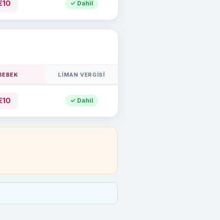
€10
✓ Dahil
 BEBEK
LIMAN VERGISI
€10
✓ Dahil