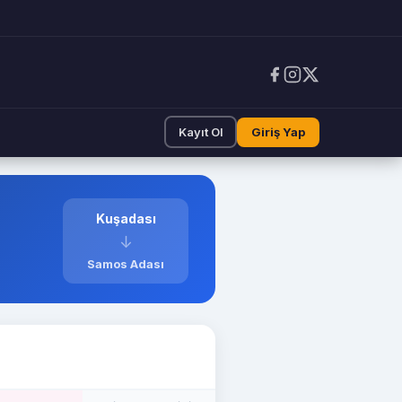
Kayıt Ol
Giriş Yap
Kuşadası
↓
Samos Adası