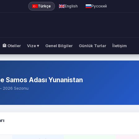
Lines
Türkçe
English
Русский
🏨 Oteller
Vize ▾
Genel Bilgiler
Günlük Turlar
İletişim
ye Samos Adası Yunanistan
i — 2026 Sezonu
rı