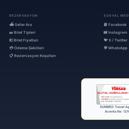
REZERVASYON
SOSYAL MED
⛴ Sefer Ara
📘 Facebook
🎫 Bilet Tipleri
📸 Instagram
💶 Bilet Fiyatları
🐦 X / Twitter
💳 Ödeme Şekilleri
💬 WhatsApp
📋 Rezervasyon Koşulları
SUNMED Travel A
Acenta No: 121