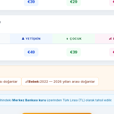
€39
€29
ı
👤 YETIŞKIN
👦 ÇOCUK
👶
€49
€39
ası doğanlar
👶
Bebek:
2022 — 2026 yılları arası doğanlar
rihindeki
Merkez Bankası kuru
üzerinden Türk Lirası (TL) olarak tahsil edilir.