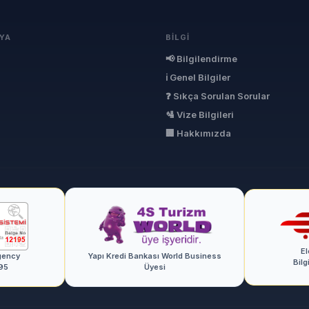
YA
BILGI
📢 Bilgilendirme
ℹ Genel Bilgiler
❓ Sıkça Sorulan Sorular
🛂 Vize Bilgileri
🏢 Hakkımızda
El
gency
Yapı Kredi Bankası World Business
Bilg
95
Üyesi