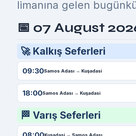
limanına gelen bugünkü v
📅 07 August 202
🚀 Kalkış Seferleri
09:30
Samos Adası
→ Kuşadasi
18:00
Samos Adası
→ Kuşadasi
🏁 Varış Seferleri
08:00
Kuşadasi →
Samos Adası