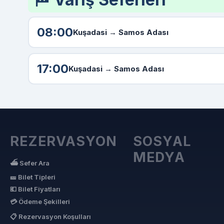
08:00
Kuşadasi →
Samos Adası
17:00
Kuşadasi →
Samos Adası
REZERVASYON
SOSYAL
MEDYA
⛴ Sefer Ara
🎫 Bilet Tipleri
💶 Bilet Fiyatları
💳 Ödeme Şekilleri
📋 Rezervasyon Koşulları