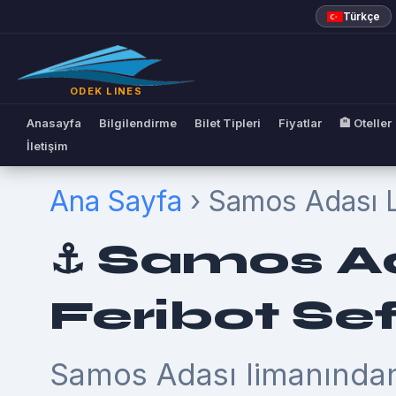
Türkçe
ODEK LINES
Anasayfa
Bilgilendirme
Bilet Tipleri
Fiyatlar
🏨 Oteller
İletişim
Ana Sayfa
› Samos Adası 
⚓ Samos Ad
Feribot Sef
Samos Adası limanında