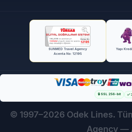
SUNMED Travel Agency
Yapı Kred
Acenta No: 12195
🔒 SSL 256-bit
✅ 
© 1997–
2026 Odek Lines. Tüm
Agency — 