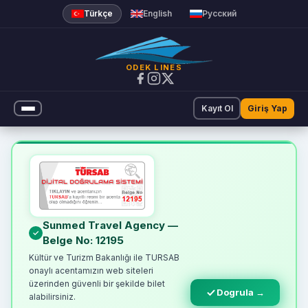
Türkçe
English
Русский
ODEK LINES
Kayıt Ol
Giriş Yap
Online Feribot Bileti | Odek L
Sunmed Travel Agency —
Belge No: 12195
Kültür ve Turizm Bakanlığı ile TURSAB
onaylı acentamızın web siteleri
üzerinden güvenli bir şekilde bilet
Dogrula →
alabilirsiniz.