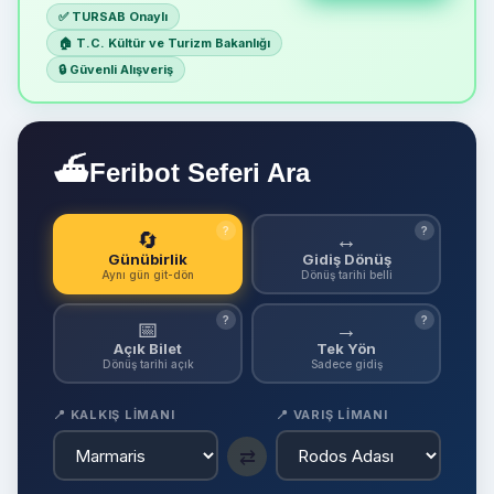
✅ TURSAB Onaylı
🏠 T.C. Kültür ve Turizm Bakanlığı
🔒 Güvenli Alışveriş
⛴
Feribot Seferi Ara
?
?
🔄
↔
Günübirlik
Gidiş Dönüş
Aynı gün git-dön
Dönüş tarihi belli
?
?
📅
→
Açık Bilet
Tek Yön
Dönüş tarihi açık
Sadece gidiş
📍 KALKIŞ LIMANI
📍 VARIŞ LIMANI
⇄