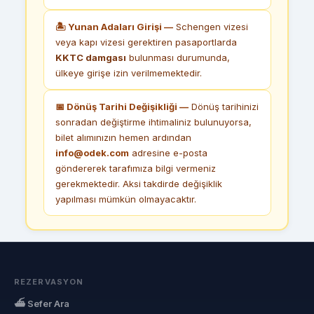
🏝 Yunan Adaları Girişi —
Schengen vizesi
veya kapı vizesi gerektiren pasaportlarda
KKTC damgası
bulunması durumunda,
ülkeye girişe izin verilmemektedir.
📅 Dönüş Tarihi Değişikliği —
Dönüş tarihinizi
sonradan değiştirme ihtimaliniz bulunuyorsa,
bilet alımınızın hemen ardından
info@odek.com
adresine e-posta
göndererek tarafımıza bilgi vermeniz
gerekmektedir. Aksi takdirde değişiklik
yapılması mümkün olmayacaktır.
REZERVASYON
⛴ Sefer Ara