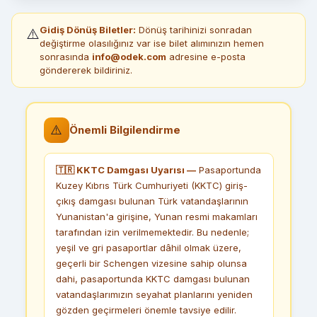
Gidiş Dönüş Biletler:
Dönüş tarihinizi sonradan
⚠️
değiştirme olasılığınız var ise bilet alımınızın hemen
sonrasında
info@odek.com
adresine e-posta
göndererek bildiriniz.
⚠️
Önemli Bilgilendirme
🇹🇷 KKTC Damgası Uyarısı —
Pasaportunda
Kuzey Kıbrıs Türk Cumhuriyeti (KKTC) giriş-
çıkış damgası bulunan Türk vatandaşlarının
Yunanistan'a girişine, Yunan resmi makamları
tarafından izin verilmemektedir. Bu nedenle;
yeşil ve gri pasaportlar dâhil olmak üzere,
geçerli bir Schengen vizesine sahip olunsa
dahi, pasaportunda KKTC damgası bulunan
vatandaşlarımızın seyahat planlarını yeniden
gözden geçirmeleri önemle tavsiye edilir.