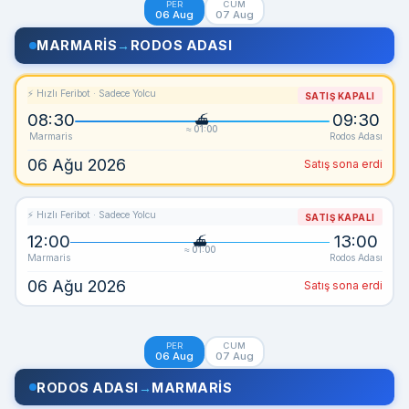
PER
CUM
06 Aug
07 Aug
MARMARIS
→
RODOS ADASI
⚡ Hızlı Feribot · Sadece Yolcu
SATIŞ KAPALI
08:30
09:30
≈ 01:00
Marmaris
Rodos Adası
06 Ağu 2026
Satış sona erdi
⚡ Hızlı Feribot · Sadece Yolcu
SATIŞ KAPALI
12:00
13:00
≈ 01:00
Marmaris
Rodos Adası
06 Ağu 2026
Satış sona erdi
PER
CUM
06 Aug
07 Aug
RODOS ADASI
→
MARMARIS