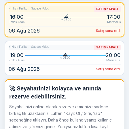
⚡ Hızlı Feribot · Sadece Yolcu
SATIŞ KAPALI
16:00
17:00
≈ 01:00
Rodos Adası
Marmaris
06 Ağu 2026
Satış sona erdi
⚡ Hızlı Feribot · Sadece Yolcu
SATIŞ KAPALI
19:00
20:00
≈ 01:00
Rodos Adası
Marmaris
06 Ağu 2026
Satış sona erdi
🚀 Seyahatinizi kolayca ve anında
rezerve edebilirsiniz.
Seyahatinizi online olarak rezerve etmenize sadece
birkaç tık uzaktasınız. Lütfen "Kayıt Ol / Giriş Yap"
seçeneğine tıklayın. Daha önce kullandıysanız kullanıcı
adınızı ve şifrenizi giriniz. Yeniyseniz lütfen kısa kayıt