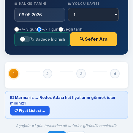
📅 KALKIŞ TARIHI
👥 YOLCU SAYISI
+/- 3 gün
+/- 1 gün
Seçili tarih
🔍 Sefer Ara
🏷 Sadece İndirimli
1
2
3
4
💶
Marmaris → Rodos Adası
hat fiyatlarını görmek ister
misiniz?
📋 Fiyat Listesi →
Aşağıda ±1 gün tarihlerine ait seferler görüntülenmektedir.