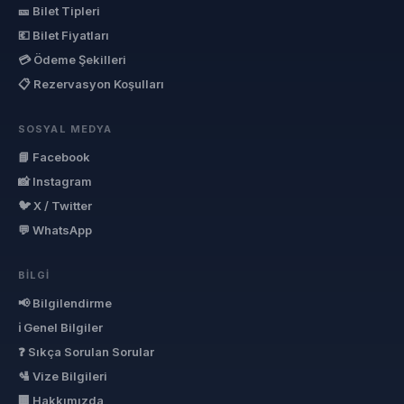
🎫 Bilet Tipleri
💶 Bilet Fiyatları
💳 Ödeme Şekilleri
📋 Rezervasyon Koşulları
SOSYAL MEDYA
📘 Facebook
📸 Instagram
🐦 X / Twitter
💬 WhatsApp
BILGI
📢 Bilgilendirme
ℹ Genel Bilgiler
❓ Sıkça Sorulan Sorular
🛂 Vize Bilgileri
🏢 Hakkımızda