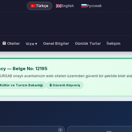
Türkçe
English
Русский
🏨 Oteller
Genel Bilgiler
Günlük Turlar
İletişim
Vize ▾
k Lines
cy — Belge No: 12195
TURSAB onaylı acentamızın web siteleri üzerinden güvenli bir şekilde bilet alabi
Kültür ve Turizm Bakanlığı
🔒 Güvenli Alışveriş
?