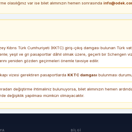
me olasılığınız var ise bilet alımınızın hemen sonrasında
info@odek.co
y Kıbrıs Türk Cumhuriyeti (KKTC) giriş-çıkış damgası bulunan Türk vata
enle; yeşil ve gri pasaportlar dâhil olmak üzere, geçerli bir Schengen 
ını yeniden gözden geçirmeleri önemle tavsiye edilir.
apı vizesi gerektiren pasaportlarda
KKTC damgası
bulunması durumund
nradan değiştirme ihtimaliniz bulunuyorsa, bilet alımınızın hemen ardın
irde değişiklik yapılması mümkün olmayacaktır.
YA
BILGI