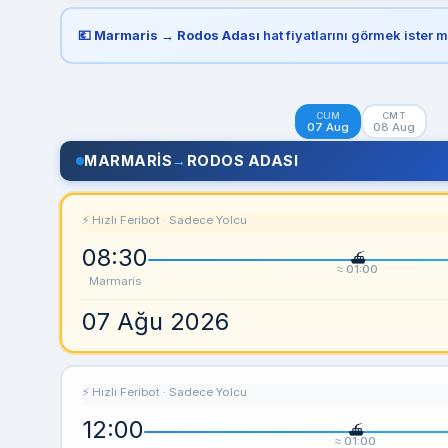
💶
Marmaris → Rodos Adası
hat fiyatlarını görmek ister m
CUM
CMT
07 Aug
08 Aug
MARMARIS
→
RODOS ADASI
⚡ Hızlı Feribot · Sadece Yolcu
08:30
≈ 01:00
Marmaris
07 Ağu 2026
⚡ Hızlı Feribot · Sadece Yolcu
12:00
≈ 01:00