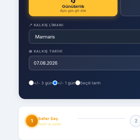
🔄
Günübirlik
Aynı gün git-dön
📍 KALKIŞ LIMANI
📅 KALKIŞ TARIHI
+/- 3 gün
+/- 1 gün
Seçili tarih
Sefer Seç
1
2
Tarih ve sefer