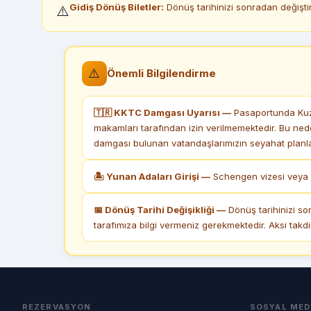
Gidiş Dönüş Biletler:
Dönüş tarihinizi sonradan değiştir
⚠️
⚠️
Önemli Bilgilendirme
🇹🇷 KKTC Damgası Uyarısı —
Pasaportunda Kuze
makamları tarafından izin verilmemektedir. Bu ned
damgası bulunan vatandaşlarımızın seyahat planlar
🏝 Yunan Adaları Girişi —
Schengen vizesi veya k
📅 Dönüş Tarihi Değişikliği —
Dönüş tarihinizi so
tarafımıza bilgi vermeniz gerekmektedir. Aksi takd
REZERVASYON
SOSYAL MED