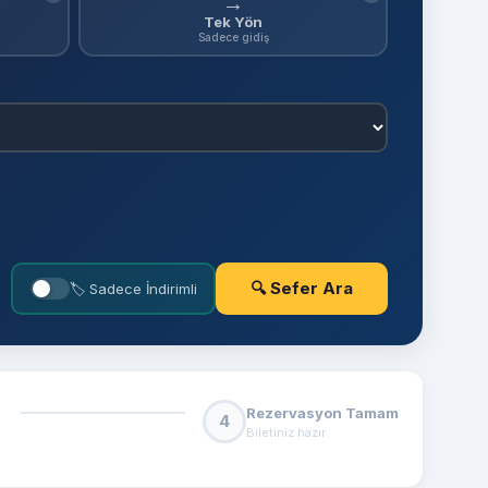
→
Tek Yön
Sadece gidiş
🔍 Sefer Ara
🏷 Sadece İndirimli
Rezervasyon Tamam
4
Biletiniz hazır