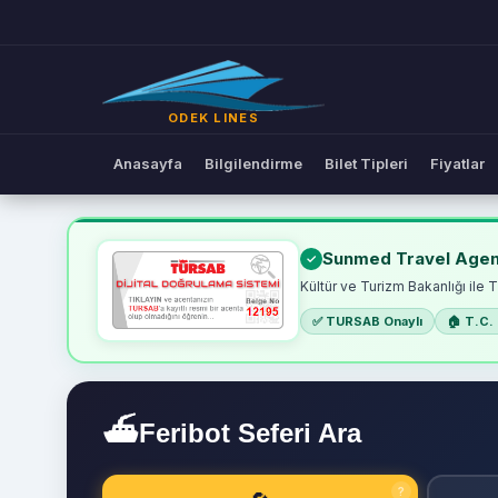
ODEK LINES
Anasayfa
Bilgilendirme
Bilet Tipleri
Fiyatlar
Online Feribot Bileti | Ode
Sunmed Travel Agen
Kültür ve Turizm Bakanlığı ile 
✅ TURSAB Onaylı
🏠 T.C. 
⛴
Feribot Seferi Ara
?