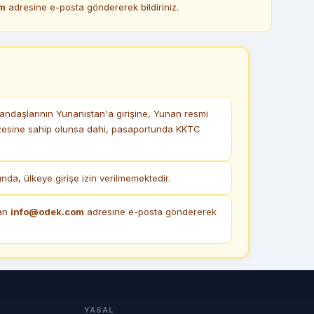
m
adresine e-posta göndererek bildiriniz.
ndaşlarının Yunanistan'a girişine, Yunan resmi
vizesine sahip olunsa dahi, pasaportunda KKTC
a, ülkeye girişe izin verilmemektedir.
dan
info@odek.com
adresine e-posta göndererek
YASAL