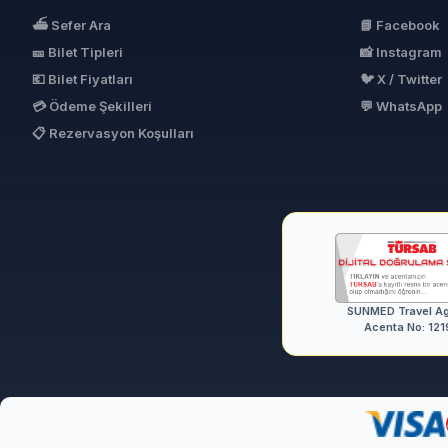
⛴ Sefer Ara
📘 Facebook
🎫 Bilet Tipleri
📸 Instagram
💶 Bilet Fiyatları
🐦 X / Twitter
💳 Ödeme Şekilleri
💬 WhatsApp
📋 Rezervasyon Koşulları
SUNMED Travel A
Acenta No: 121