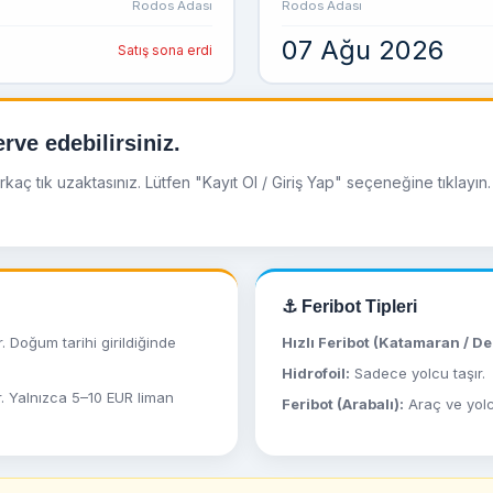
Rodos Adası
Rodos Adası
07 Ağu 2026
Satış sona erdi
rve edebilirsiniz.
ç tık uzaktasınız. Lütfen "Kayıt Ol / Giriş Yap" seçeneğine tıklayın. 
⚓ Feribot Tipleri
. Doğum tarihi girildiğinde
Hızlı Feribot (Katamaran / D
Hidrofoil:
Sadece yolcu taşır.
r. Yalnızca 5–10 EUR liman
Feribot (Arabalı):
Araç ve yolcu