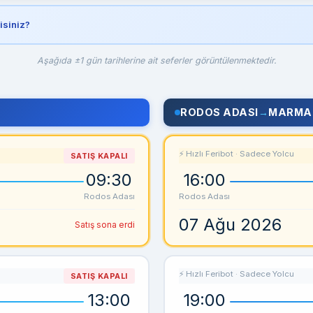
isiniz?
Aşağıda ±1 gün tarihlerine ait seferler görüntülenmektedir.
RODOS ADASI
→
MARMA
⚡ Hızlı Feribot · Sadece Yolcu
SATIŞ KAPALI
09:30
16:00
Rodos Adası
Rodos Adası
07 Ağu 2026
Satış sona erdi
⚡ Hızlı Feribot · Sadece Yolcu
SATIŞ KAPALI
13:00
19:00