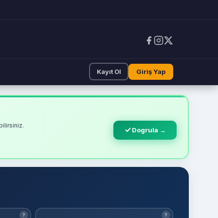
Kayıt Ol
Giriş Yap
lirsiniz.
Dogrula →
?
?