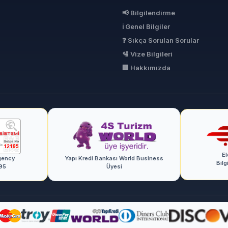
📢 Bilgilendirme
ℹ Genel Bilgiler
❓ Sıkça Sorulan Sorular
🛂 Vize Bilgileri
🏢 Hakkımızda
El
gency
Yapı Kredi Bankası World Business
Bilg
95
Üyesi