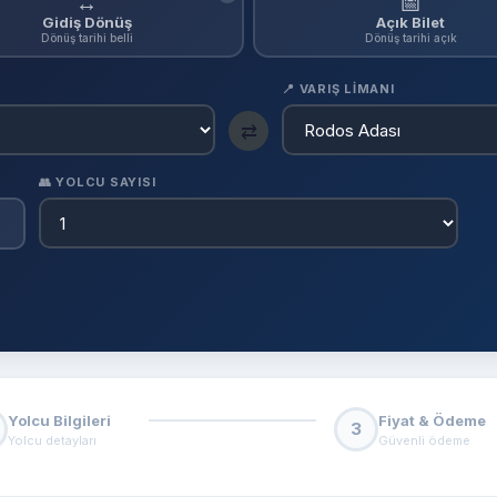
↔
📅
Gidiş Dönüş
Açık Bilet
Dönüş tarihi belli
Dönüş tarihi açık
📍 VARIŞ LIMANI
⇄
👥 YOLCU SAYISI
Yolcu Bilgileri
Fiyat & Ödeme
3
Yolcu detayları
Güvenli ödeme