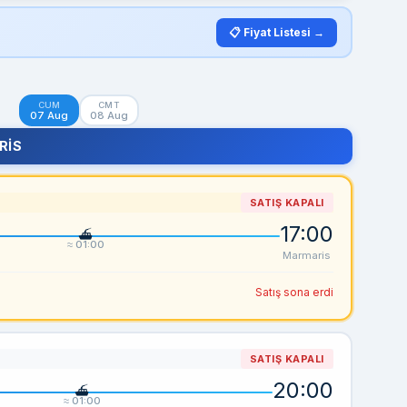
📋 Fiyat Listesi →
CUM
CMT
07 Aug
08 Aug
RIS
SATIŞ KAPALI
17:00
≈ 01:00
Marmaris
Satış sona erdi
SATIŞ KAPALI
20:00
≈ 01:00