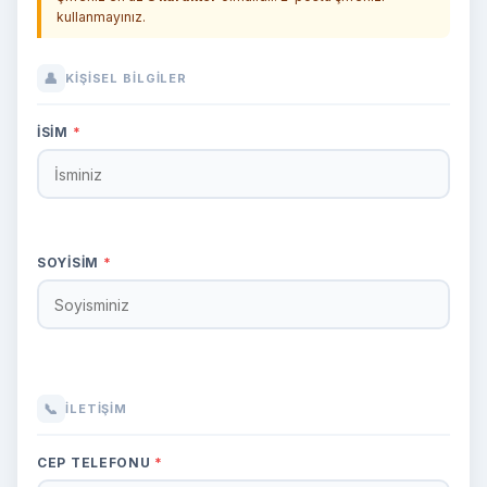
kullanmayınız.
👤
KIŞISEL BILGILER
İSIM
*
SOYISIM
*
📞
İLETIŞIM
CEP TELEFONU
*