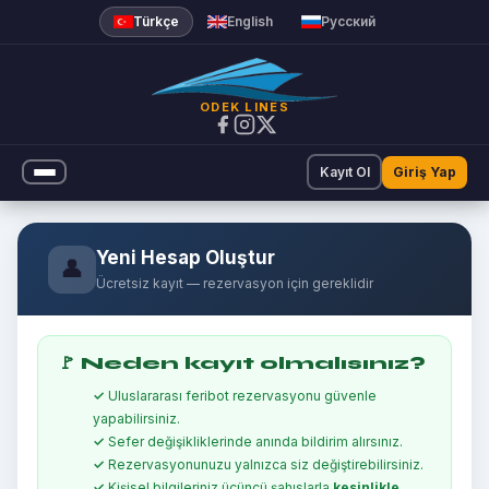
Türkçe
English
Русский
ODEK LINES
Kayıt Ol
Giriş Yap
Yeni Hesap Oluştur
👤
Ücretsiz kayıt — rezervasyon için gereklidir
🚩 Neden kayıt olmalısınız?
Uluslararası feribot rezervasyonu güvenle
yapabilirsiniz.
Sefer değişikliklerinde anında bildirim alırsınız.
Rezervasyonunuzu yalnızca siz değiştirebilirsiniz.
Kişisel bilgileriniz üçüncü şahıslarla
kesinlikle