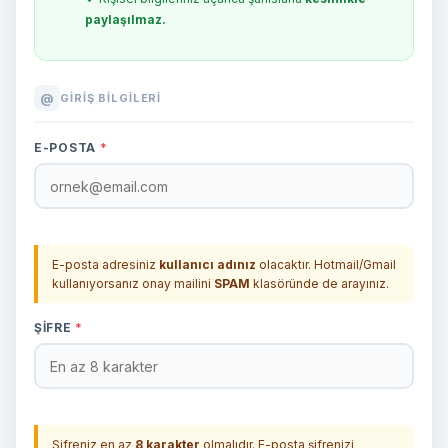
paylaşılmaz.
@
GIRIŞ BILGILERI
E-POSTA
*
E-posta adresiniz
kullanıcı adınız
olacaktır. Hotmail/Gmail
kullanıyorsanız onay mailini
SPAM
klasöründe de arayınız.
ŞIFRE
*
Şifreniz en az
8 karakter
olmalıdır. E-posta şifrenizi