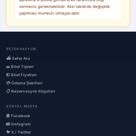
vermeniz gerekmektedir. Aksi takdirde değişiklik
yapılması mümkün olmayacaktır.
REZERVASYON
⛴ Sefer Ara
🎫 Bilet Tipleri
💶 Bilet Fiyatları
💳 Ödeme Şekilleri
📋 Rezervasyon Koşulları
SOSYAL MEDYA
📘 Facebook
📸 Instagram
🐦 X / Twitter