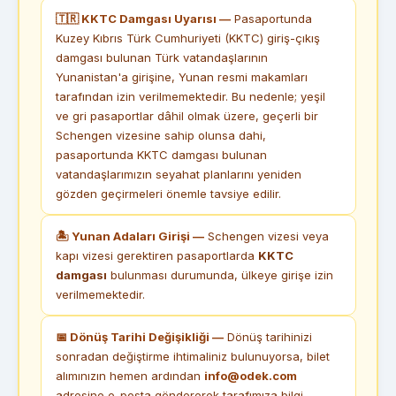
🇹🇷 KKTC Damgası Uyarısı —
Pasaportunda
Kuzey Kıbrıs Türk Cumhuriyeti (KKTC) giriş-çıkış
damgası bulunan Türk vatandaşlarının
Yunanistan'a girişine, Yunan resmi makamları
tarafından izin verilmemektedir. Bu nedenle; yeşil
ve gri pasaportlar dâhil olmak üzere, geçerli bir
Schengen vizesine sahip olunsa dahi,
pasaportunda KKTC damgası bulunan
vatandaşlarımızın seyahat planlarını yeniden
gözden geçirmeleri önemle tavsiye edilir.
🏝 Yunan Adaları Girişi —
Schengen vizesi veya
kapı vizesi gerektiren pasaportlarda
KKTC
damgası
bulunması durumunda, ülkeye girişe izin
verilmemektedir.
📅 Dönüş Tarihi Değişikliği —
Dönüş tarihinizi
sonradan değiştirme ihtimaliniz bulunuyorsa, bilet
alımınızın hemen ardından
info@odek.com
adresine e-posta göndererek tarafımıza bilgi