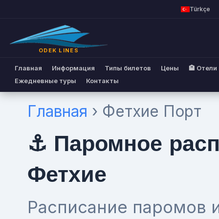
Türkçe
ODEK LINES
Главная
Информация
Типы билетов
Цены
🏨 Отели
Ежедневные туры
Контакты
Главная
› Фетхие Порт
⚓ Паромное расп
Фетхие
Расписание паромов и