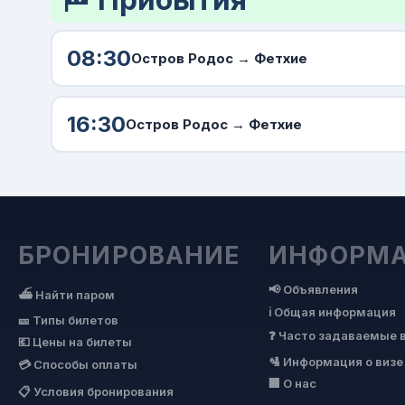
08:30
Остров Родос →
Фетхие
16:30
Остров Родос →
Фетхие
БРОНИРОВАНИЕ
ИНФОРМ
📢 Объявления
⛴ Найти паром
ℹ Общая информация
🎫 Типы билетов
❓ Часто задаваемые 
💶 Цены на билеты
🛂 Информация о визе
💳 Способы оплаты
🏢 О нас
📋 Условия бронирования