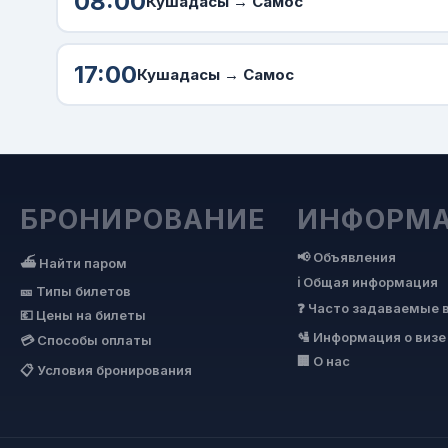
08:00
Кушадасы →
Самос
17:00
Кушадасы →
Самос
БРОНИРОВАНИЕ
ИНФОРМ
📢 Объявления
⛴ Найти паром
ℹ Общая информация
🎫 Типы билетов
❓ Часто задаваемые 
💶 Цены на билеты
🛂 Информация о визе
💳 Способы оплаты
🏢 О нас
📋 Условия бронирования