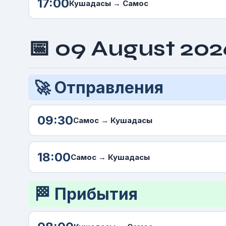
17:00
Кушадасы →
Самос
📅 09 August 202
🚀 Отправления
09:30
Самос
→ Кушадасы
18:00
Самос
→ Кушадасы
🏁 Прибытия