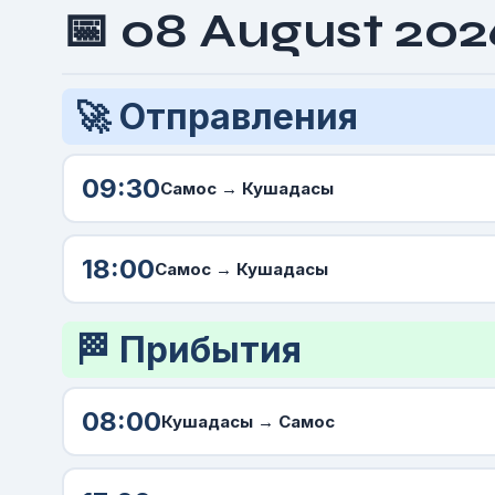
📅 08 August 202
🚀 Отправления
09:30
Самос
→ Кушадасы
18:00
Самос
→ Кушадасы
🏁 Прибытия
08:00
Кушадасы →
Самос