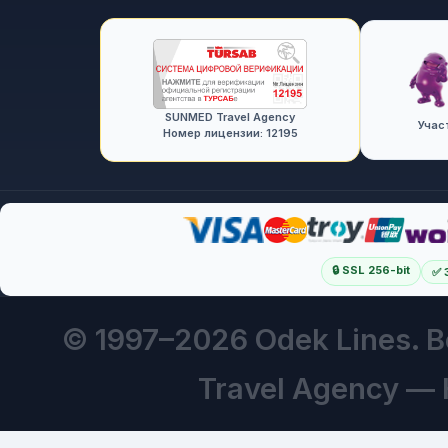
SUNMED Travel Agency
Учас
Номер лицензии: 12195
🔒 SSL 256-bit
✅ 
© 1997–
2026 Odek Lines.
Travel Agency —