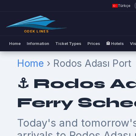
Türkçe
ODEK LINES
Home
Information
Ticket Types
Prices
🏨 Hotels
Vis
Home
› Rodos Adası Port
⚓ Rodos Ad
Ferry Sche
Today's and tomorrow's
arrivals to Rodos Adası 