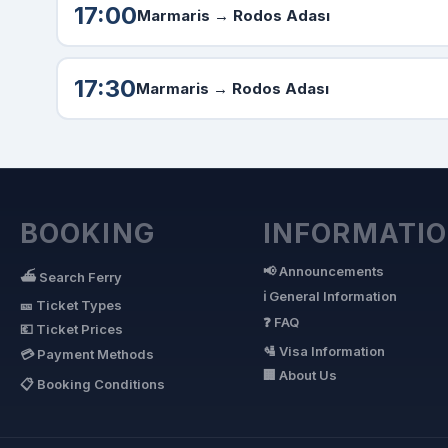
17:00
Marmaris →
Rodos Adası
17:30
Marmaris →
Rodos Adası
BOOKING
INFORMATI
📢 Announcements
⛴ Search Ferry
ℹ General Information
🎫 Ticket Types
❓ FAQ
💶 Ticket Prices
🛂 Visa Information
💳 Payment Methods
🏢 About Us
📋 Booking Conditions