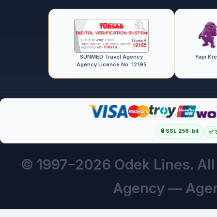
SUNMED Travel Agency
Yapı Kr
Agency Licence No: 12195
🔒 SSL 256-bit
✅ 
© 1997–
2026 Odek Lines. Al
Agency — Agen